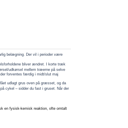
rlig belægning. Der vil i perioder være
lsforholdene bliver ændret. I korte træk
kørsel/udkørsel mellem træerne på selve
er forventes færdig i midt/slut maj
 fået udlagt grus oven på græsset, og da
å cykel – sidder du fast i gruset. Når der
 en fysisk-kemisk reaktion, ofte omtalt