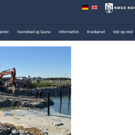
æster
Havnebad og Sauna
Information
Krankørsel
Vejr og vind