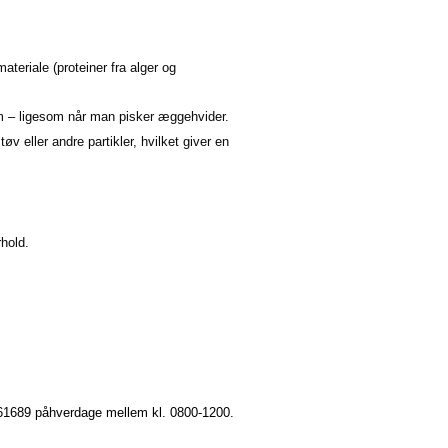
eriale (proteiner fra alger og
m – ligesom når man pisker æggehvider.
 eller andre partikler, hvilket giver en
rhold.
6661689 påhverdage mellem kl. 0800-1200.