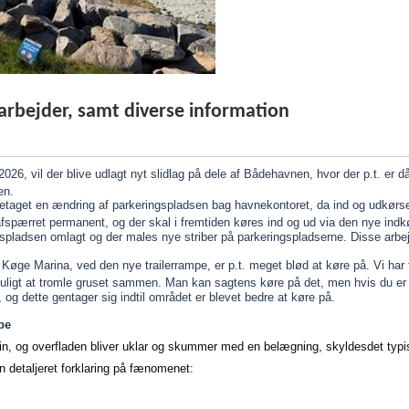
rbejder, samt diverse information
026, vil der blive udlagt nyt slidlag på dele af Bådehavnen, hvor der p.t. er då
en.
oretaget en ændring af parkeringspladsen bag havnekontoret, da ind og udkørse
afspærret permanent, og der skal i fremtiden køres ind og ud via den nye ind
pladsen omlagt og der males nye striber på parkeringspladserne. Disse arbejd
 Køge Marina, ved den nye trailerrampe, er p.t. meget blød at køre på. Vi har
 muligt at tromle gruset sammen. Man kan sagtens køre på det, men hvis du er p
, og dette gentager sig indtil området er blevet bedre at køre på.
pe
, og overfladen bliver uklar og skummer med en belægning, skyldesdet typisk
n detaljeret forklaring på fænomenet: