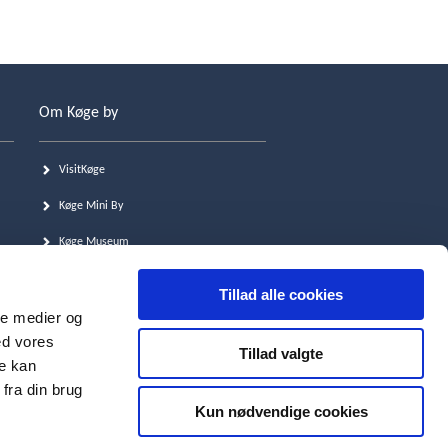
Om Køge by
VisitKøge
Køge Mini By
Køge Museum
Køgenu.dk
Tillad alle cookies
Køge Kommune
ale medier og
ed vores
Tillad valgte
re kan
fra din brug
Kun nødvendige cookies