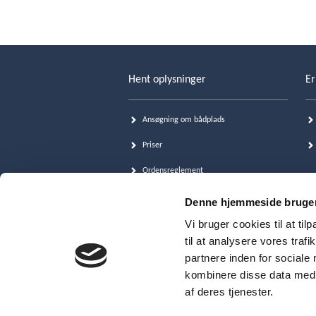
Hent oplysninger
Er
Ansøgning om bådplads
Priser
Ordensreglement
Skiltevenderservice
Denne hjemmeside bruger
Cookie- og persondatapolitik (GDPR)
Vi bruger cookies til at til
til at analysere vores tra
partnere inden for sociale
kombinere disse data med a
af deres tjenester.