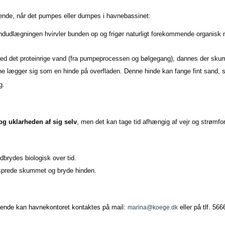
gende, når det pumpes eller dumpes i havnebassinet:
dudlægningen hvirvler bunden op og frigør naturligt forekommende organisk mat
ed det proteinrige vand (fra pumpeprocessen og bølgegang), dannes der sku
e lægger sig som en hinde på overfladen. Denne hinde kan fange fint sand, støv
g.
og uklarheden af sig selv
, men det kan tage tid afhængig af vejr og strømfo
brydes biologisk over tid.
 sprede skummet og bryde hinden.
ående kan havnekontoret kontaktes på mail:
eller på tlf. 5
marina@koege.dk