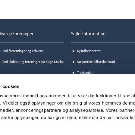
hverv/Foreninger
Sejlerinformation
Find forretninger og erhverv
Kystdirektoratet
Find klubber og foreninger på Køge Marina
Søsportens Sikkerhedsråd
Trygfonden
FLID, Forening. af Lystbåde i DK
 cookies
TV2-vejrkamera LIVE
passe vores indhold og annoncer, til at vise dig funktioner til soci
fik. Vi deler også oplysninger om din brug af vores hjemmeside m
Havneguide
 medier, annonceringspartnere og analysepartnere. Vores partne
Dansk Søredningsselskab
ndre oplysninger, du har givet dem, eller som de har indsamlet 