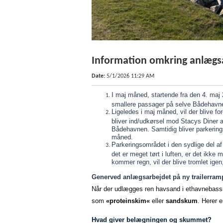
Information omkring anlægsa
Date
:
5/1/2026 11:29 AM
I maj måned, startende fra den 4. maj 2
smallere passager på selve Bådehavn
Ligeledes i maj måned, vil der blive f
bliver ind/udkørsel mod Stacys Diner 
Bådehavnen. Samtidig bliver parkerings
måned.
Parkeringsområdet i den sydlige del af
det er meget tørt i luften, er det ikke
kommer regn, vil der blive tromlet igen
Generved anlægsarbejdet på ny trailerram
Når der udlægges ren havsand i ethavnebassin
som
«proteinskim«
eller
sandskum
. Herer e
Hvad giver belægningen og skummet?