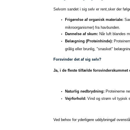
Selvom sandet i sig selv er rent,sker der føl
Frigørelse af organisk materiale:
San
mikroorganismer) fra havbunden.
Dannelse af skum:
Når luft blandes m
Belægning (Proteinhinde):
Proteinern
grålig eller brunlig, "snasket" belægnin
Forsvinder det af sig selv?
Ja, i de fleste tilfælde forsvinderskummet 
Naturlig nedbrydning:
Proteinerne ned
Vejrforhold:
Vind og strøm vil typisk
Ved behov for yderligere uddybningaf ovenst