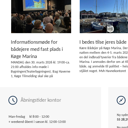
Informationsmøde for
I bedes tilse jeres både
Kære Bådejer på Køge Marina, Der
bådejere med fast plads i
natten mellem den 4-5. marts 202
Køge Marina
en del indbrud/tyverier fra båden
Marina. I anmodes derfor om at til
MANDAG den 30. marts 2026 kl. 19:00-ca.
både, og anmelde til politiet – hvis
21:00 afholdes info-møde i
stjålet noget. Mvh Havnekontoret
Bygningen(Teaterbygningen), Bag Haverne
1, Køge Tilmelding skal ske på
marina@koege.dk eller 56 66 16 89 senest
d. 20. marts 2026 kl. 10:00 Ved tilmelding
oplys venligst: navn, bro og pladsnummer,
telefon samt antal personer. A...
Åbningstider kontor
Ny sydmo
Man-fredag kl 8:00 - 12:00
55 28,29
+ weekend-åbent i sæson kl. 12:00-13:00
Ny nordm