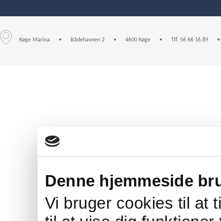
Køge Marina
•
Bådehavnen 2
•
4600 Køge
•
Tlf. 56 66 16 89
•
Denne hjemmeside bru
Vi bruger cookies til at