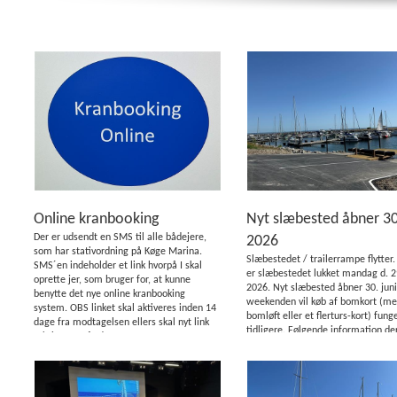
Online kranbooking
Nyt slæbested åbner 30
Der er udsendt en SMS til alle bådejere,
2026
som har stativordning på Køge Marina.
Slæbestedet / trailerrampe flytter.
SMS´en indeholder et link hvorpå I skal
er slæbestedet lukket mandag d. 29
oprette jer, som bruger for, at kunne
2026. Nyt slæbested åbner 30. juni
benytte det nye online kranbooking
weekenden vil køb af bomkort (me
system. OBS linket skal aktiveres inden 14
bomløft eller et flerturs-kort) fun
dage fra modtagelsen ellers skal nyt link
tidligere. Følgende information de
rekvireres. Får du ...
fra tirsdag d. 30. juni 2026: Slæbes