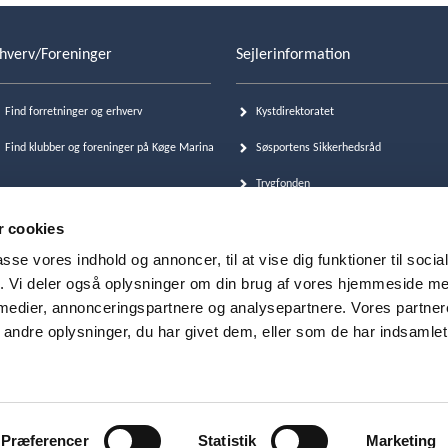
hverv/Foreninger
Sejlerinformation
Find forretninger og erhverv
Kystdirektoratet
Find klubber og foreninger på Køge Marina
Søsportens Sikkerhedsråd
Trygfonden
FLID, Forening. af Lystbåde i DK
 cookies
TV2-vejrkamera LIVE
passe vores indhold og annoncer, til at vise dig funktioner til soci
fik. Vi deler også oplysninger om din brug af vores hjemmeside m
Havneguide
 medier, annonceringspartnere og analysepartnere. Vores partne
Dansk Søredningsselskab
ndre oplysninger, du har givet dem, eller som de har indsamlet 
00 Køge
•
Tlf. 56 66 16 89
•
marina@koege.dk
Præferencer
Statistik
Marketing