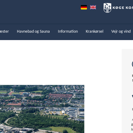
æster
Havnebad og Sauna
Information
Krankørsel
Vejr og vind
K
M
H
B
h