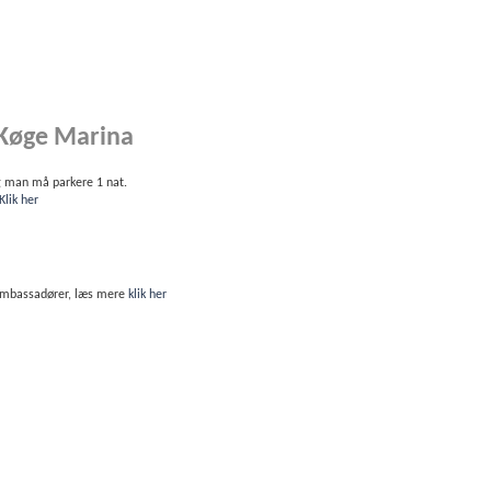
 Køge Marina
og man må parkere 1 nat.
Klik her
e Ambassadører, læs mere
klik her