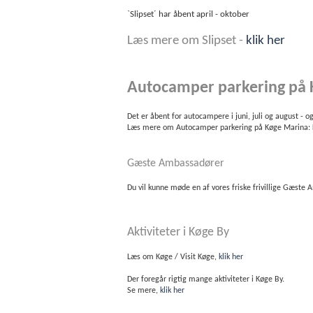
`Slipset´ har åbent april - oktober
Læs mere om Slipset -
klik her
Autocamper parkering på
Det er åbent for autocampere i juni, juli og august - 
Læs mere om Autocamper parkering på Køge Marina:
Gæste Ambassadører
Du vil kunne møde en af vores friske frivillige Gæst
Aktiviteter i Køge By
Læs om Køge / Visit Køge,
klik her
Der foregår rigtig mange aktiviteter i Køge By.
Se mere,
klik her