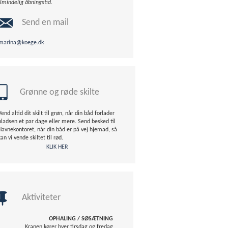
lmindelig åbningstid.
Send en mail
marina@koege.dk
Grønne og røde skilte
Vend altid dit skilt til grøn, når din båd forlader
pladsen et par dage eller mere. Send besked til
Havnekontoret, når din båd er på vej hjemad, så
kan vi vende skiltet til rød.
KLIK HER
Aktiviteter
OPHALING / SØSÆTNING
Kranen kører hver tirsdag og fredag