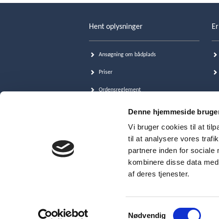
Hent oplysninger
Er
Ansøgning om bådplads
Priser
Ordensreglement
Skiltevenderservice
Denne hjemmeside bruger
Cookie- og persondatapolitik (GDPR)
Vi bruger cookies til at til
til at analysere vores tra
partnere inden for sociale
kombinere disse data med a
af deres tjenester.
Samtykkevalg
Køge Marina
•
Bådehavnen 2
•
46
Nødvendig