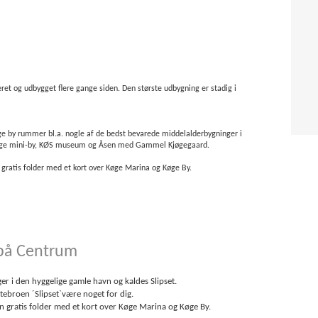
ret og udbygget flere gange siden. Den største udbygning er stadig i
ge by rummer bl.a. nogle af de bedst bevarede middelalderbygninger i
 Køge mini-by, KØS museum og Åsen med Gammel Kjøgegaard.
gratis folder med et kort over Køge Marina og Køge By.
 på Centrum
r i den hyggelige gamle havn og kaldes Slipset.
æstebroen ´Slipset`være noget for dig.
 gratis folder med et kort over Køge Marina og Køge By.