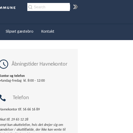
Slipset gæstebro
Kontakt
Åbningstider Havnekontor
ontor og telefon
andag-fredag kl. 8:00 - 12:00
Telefon
avnekontor tlf. 56 66 16 89
Akut tlf.
29 65 12 28
enyt kun akuttelefon, hvis det drejer sig om
ændelser / akuttilfælde, der ikke kan vente til