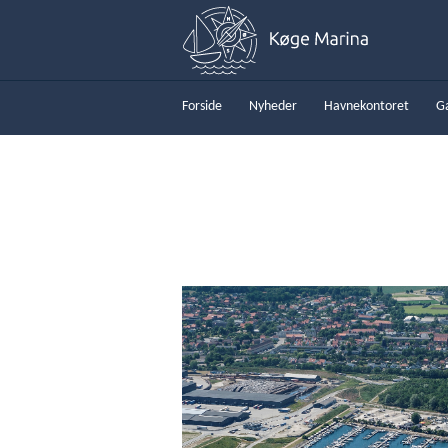
Forside
Nyheder
Havnekontoret
G