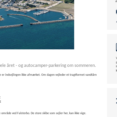
a
 hele året - og autocamper-parkering om sommeren.
e er indsejlingen ikke afmærket. Om dagen vejleder et tragtformet vandtårn
E
E
e område ved Falsterbo. De store skibe som sejler her, kan ikke vige.