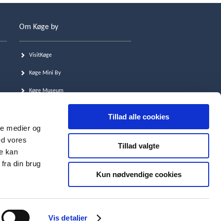
Om Køge by
VisitKøge
Køge Mini By
Køge Museum
Køgenu.dk
Tillad alle cookies
Køge Kommune
ale medier og
ed vores
Tillad valgte
re kan
fra din brug
Kun nødvendige cookies
Vis detaljer