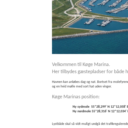
Velkommen til Køge Marina.
Her tilbydes gæstepladser for både
Havnen kan anløbes dag og nat. Bortset fra molefyren
og en hvid mølle med sort hat uden vinger.
Køge Marinas position:
Ny sydmole 55*28,299' N 12*12,058' 
Ny nordmole 55*28,316' N 12*12,034' 
Lystbåde skal så vidt muligt undgå det trafikregulered